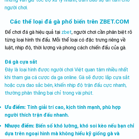
người chơi.
Các thể loại đá gà phổ biến trên ZBET.COM
Để chơi đá gà hiệu quả tại
zbet
, người chơi cần phân biệt rõ
từng loại hình thi đấu. Mỗi thể loại có đặc trưng riêng về
luật, nhịp độ, thời lượng và phong cách chiến đấu của gà.
Đá gà cựa sắt
Đây là loại hình được người chơi Việt quan tâm nhiều nhất
khi tham gia cá cược da ga online. Gà sẽ được lắp cựa sắt
hoặc cựa dao sắc bén, khiến nhịp độ trận đấu cực nhanh,
thường phân thắng bại chỉ trong vài phút.
Ưu điểm:
Tính giải trí cao, kịch tính mạnh, phù hợp
người thích trận đấu nhanh.
Nhược điểm:
Biến số khó lường, khó soi kèo nếu bạn chỉ
dựa trên ngoại hình mà không hiểu kỹ giống gà và