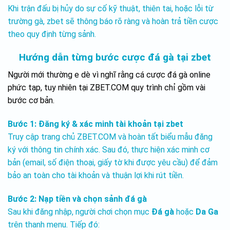
Khi trận đấu bị hủy do sự cố kỹ thuật, thiên tai, hoặc lỗi từ
trường gà, zbet sẽ thông báo rõ ràng và hoàn trả tiền cược
theo quy định từng sảnh.
Hướng dẫn từng bước cược đá gà tại zbet
Người mới thường e dè vì nghĩ rằng cá cược đá gà online
phức tạp, tuy nhiên tại ZBET.COM quy trình chỉ gồm vài
bước cơ bản.
Bước 1: Đăng ký & xác minh tài khoản tại zbet
Truy cập trang chủ ZBET.COM và hoàn tất biểu mẫu đăng
ký với thông tin chính xác. Sau đó, thực hiện xác minh cơ
bản (email, số điện thoại, giấy tờ khi được yêu cầu) để đảm
bảo an toàn cho tài khoản và thuận lợi khi rút tiền.
Bước 2: Nạp tiền và chọn sảnh đá gà
Sau khi đăng nhập, người chơi chọn mục
Đá gà
hoặc
Da Ga
trên thanh menu. Tiếp đó: