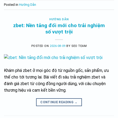
Posted in
Hướng Dẫn
HƯỚNG DẪN
zbet: Nền tảng đổi mới cho trải nghiệm
số vượt trội
POSTED ON
2026-08-09
BY
SEO TEAM
Khám phá zbet ở mọi góc độ từ nguồn gốc, sản phẩm, ưu
thế cho tới tương lai. Bài viết đi sâu trải nghiệm zbet và
đánh giá zbet từ cộng đồng người dùng, với câu chuyện
thương hiệu và cam kết bền vững.
CONTINUE READING
→