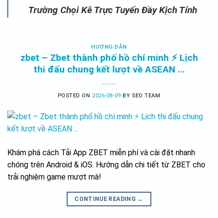
Trường Chọi Kê Trực Tuyến Đầy Kịch Tính
HƯỚNG DẪN
zbet – Zbet thành phố hồ chí minh ⚡ Lịch
thi đấu chung kết lượt về ASEAN ...
POSTED ON
2026-08-09
BY
SEO TEAM
Khám phá cách Tải App ZBET miễn phí và cài đặt nhanh
chóng trên Android & iOS. Hướng dẫn chi tiết từ ZBET cho
trải nghiệm game mượt mà!
CONTINUE READING
→