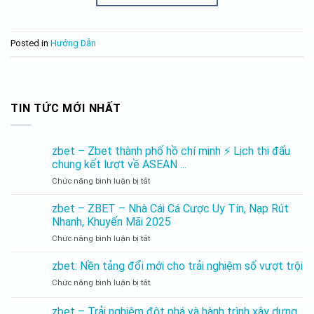
Posted in
Hướng Dẫn
TIN TỨC MỚI NHẤT
zbet – Zbet thành phố hồ chí minh ⚡ Lịch thi đấu
chung kết lượt về ASEAN ...
Chức năng bình luận bị tắt
zbet
–
Zbet
zbet – ZBET – Nhà Cái Cá Cược Uy Tín, Nạp Rút
thành
Nhanh, Khuyến Mãi 2025
phố
Chức năng bình luận bị tắt
zbet
hồ
–
chí
ZBET
zbet: Nền tảng đổi mới cho trải nghiệm số vượt trội
minh
–
⚡
Chức năng bình luận bị tắt
zbet:
Nhà
Lịch
Nền
Cái
thi
tảng
zbet – Trải nghiệm đột phá và hành trình xây dựng
Cá
đấu