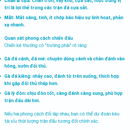
Chân & cựa:
Chân tròn, vảy khô, cựa sắc, mọc đúng vị
trí là lợi thế trong các trận đá cựa sắt.
Mắt:
Mắt sáng, tinh, ít chớp báo hiệu sự linh hoạt, phản
xạ nhanh.
Quan sát phong cách chiến đấu
Chiến kê thường có “trường phái” rõ ràng:
Gà đá cánh, đá mé: chuyên dùng cánh và chân đánh vào
hông, sườn đối thủ.
Gà đá kiềng: nhảy cao, đánh từ trên xuống, thích hợp
khi gặp đối thủ thấp hơn.
Gà lỳ đòn: chịu đòn tốt, càng đánh càng sung, phù hợp
trận đấu dài hơi.
Nếu hai phong cách đối lập nhau, bạn có thể dự đoán kèo
tài xỉu thời lượng trận đấu tương đối chính xác.