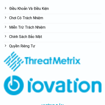
Điều Khoản Và Điều Kiện
Chơi Có Trách Nhiệm
Miễn Trừ Trách Nhiệm
Chính Sách Bảo Mật
Quyền Riêng Tư