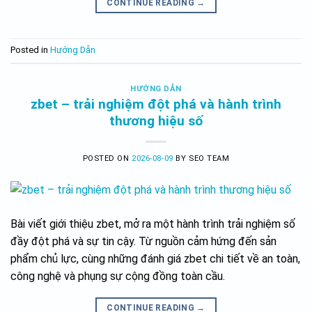
CONTINUE READING
→
Posted in
Hướng Dẫn
HƯỚNG DẪN
zbet – trải nghiệm đột phá và hành trình
thương hiệu số
POSTED ON
2026-08-09
BY
SEO TEAM
Bài viết giới thiệu zbet, mở ra một hành trình trải nghiệm số
đầy đột phá và sự tin cậy. Từ nguồn cảm hứng đến sản
phẩm chủ lực, cùng những đánh giá zbet chi tiết về an toàn,
công nghệ và phụng sự cộng đồng toàn cầu.
CONTINUE READING
→