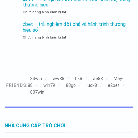
đổi
Cược
thương hiệu
chung
mới
Uy
kết
Chức năng bình luận bị tắt
zbet
cho
Tín,
lượt
–
trải
Nạp
về
Trải
nghiệm
zbet – trải nghiệm đột phá và hành trình thương
Rút
ASEAN
nghiệm
số
hiệu số
Nhanh,
...
đột
vượt
Khuyến
Chức năng bình luận bị tắt
zbet
phá
trội
Mãi
–
và
2025
trải
hành
nghiệm
trình
đột
xây
phá
dựng
và
thương
hành
hiệu
33win
ww88
bk8
ae88
May-
trình
thương
FRIENDS:
88
win79
88go
luck8
e2bet
hiệu
007win
số
NHÀ CUNG CẤP TRÒ CHƠI