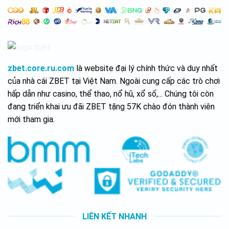
zbet.core.ru.com
là website đại lý chính thức và duy nhất
của nhà cái ZBET tại Việt Nam. Ngoài cung cấp các trò chơi
hấp dẫn như casino, thể thao, nổ hũ, xổ số,... Chúng tôi còn
đang triển khai ưu đãi ZBET tặng 57K chào đón thành viên
mới tham gia.
LIÊN KẾT NHANH